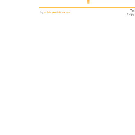
Tel
by
sublimesolutions.com
Copy