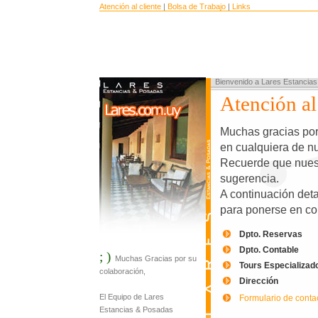
Atención al cliente
|
Bolsa de Trabajo
|
Links
Bienvenido a Lares Estancia
Atención al
Muchas gracias por 
en cualquiera de nu
Recuerde que nuest
sugerencia.
A continuación det
para ponerse en co
Dpto. Reservas
Dpto. Contable
; )
Muchas Gracias por su
Tours Especializad
colaboración,
Dirección
El Equipo de Lares
Formulario de conta
Estancias & Posadas